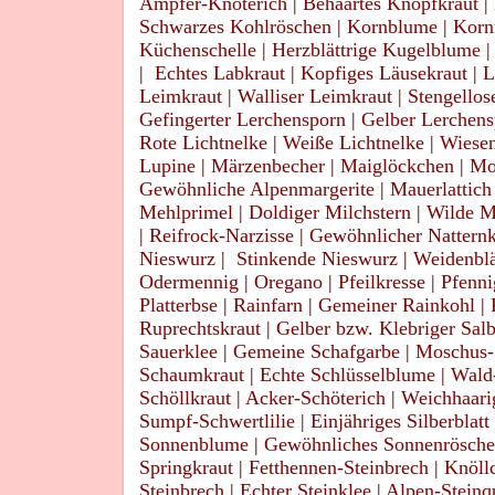
Ampfer-Knöterich
|
Behaartes Knopfkraut
|
Schwarzes Kohlröschen
|
Kornblume
|
Korn
Küchenschelle
|
Herzblättrige Kugelblume
|
Echtes Labkraut
|
Kopfiges Läusekraut
|
L
Leimkraut
|
Walliser Leimkraut
|
Stengellos
Gefingerter Lerchensporn
|
Gelber Lerchens
Rote Lichtnelke
|
Weiße Lichtnelke
|
Wiese
Lupine
|
Märzenbecher
|
Maiglöckchen
|
Mo
Gewöhnliche Alpenmargerite
|
Mauerlattich
Mehlprimel
|
Doldiger Milchstern
|
Wilde M
|
Reifrock-Narzisse
|
Gewöhnlicher Nattern
Nieswurz
|
Stinkende Nieswurz
|
Weidenblä
Odermennig
|
Oregano
|
Pfeilkresse
|
Pfenni
Platterbse
|
Rainfarn
|
Gemeiner Rainkohl
|
Ruprechtskraut
|
Gelber bzw. Klebriger Salb
Sauerklee
|
Gemeine Schafgarbe
|
Moschus-
Schaumkraut
|
Echte Schlüsselblume
|
Wald
Schöllkraut
|
Acker-Schöterich
|
Weichhaari
Sumpf-Schwertlilie
|
Einjähriges Silberblatt
Sonnenblume
|
Gewöhnliches Sonnenrösch
Springkraut
|
Fetthennen-Steinbrech
|
Knöll
Steinbrech
|
Echter Steinklee
|
Alpen-Steinq