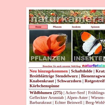
Home
Pflanzen
Insekten
Spinnen
Besuchen Sie auch unseren WebShop
Neu hinzugekommen
|
Schaftdolde
|
Krat
Breitblättrige Stendelwurz
|
Bienenragwu
Knabenkraut
|
Schwarzdorn
|
Rotgestrei
Körbchenspinne
Wildblumen (275)
|
Acker-Senf
|
Frühlings
Gefleckter Aronstab
|
Alpen-Aster
|
Wiesen-
Barbarakraut
|
Echter Beinwell
|
Berg-Wohlv