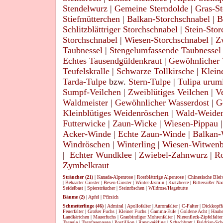
Stendelwurz
|
Gemeine Sterndolde
|
Gras-St
Stiefmütterchen
|
Balkan-Storchschnabel
|
B
Schlitzblättriger Storchschnabel
|
Stein-Stor
Storchschnabel
|
Wiesen-Storchschnabel
|
Z
Taubnessel
|
Stengelumfassende Taubnessel
Echtes Tausendgüldenkraut
|
Gewöhnlicher 
Teufelskralle
|
Schwarze Tollkirsche
|
Klein
Tarda-Tulpe
bzw.
Stern-Tulpe
|
Tulipa urum
Sumpf-Veilchen
|
Zweiblütiges Veilchen
|
V
Waldmeister
|
Gewöhnlicher Wasserdost
|
G
Kleinblütiges Weidenröschen
|
Wald-Weiden
Futterwicke
|
Zaun-Wicke
|
Wiesen-Pippau
Acker-Winde
|
Echte Zaun-Winde
|
Balkan-
Windröschen
|
Winterling
|
Wiesen-Witwen
|
Echter Wundklee
|
Zwiebel-Zahnwurz
|
Ro
Zymbelkraut
Sträucher (21)
|
Kanada-Alpenrose
|
Rostblättrige Alpenrose
|
Chinesische Blei
|
Behaarter Ginster
|
Besen-Ginster
|
Winter-Jasmin
|
Kratzbeere
|
Bittersüßer Na
Seidelbast
|
Spiersträucher
|
Steinröschen
|
Wildrose/Hagebutte
Bäume (2)
|
Apfel
|
Pfirsich
Schmetterlinge (46)
|
Admiral
|
Apollofalter
|
Aurorafalter
|
C-Falter
|
Dickkopffa
Feuerfalter
|
Großer Fuchs
|
Kleiner Fuchs
|
Gamma-Eule
|
Goldene Acht
|
Hauhe
Landkärtchen
|
Mauerfuchs
|
Graubindiger Mohrenfalter
|
Nierenfleck-Zipfelfalter
Tageule
|
Tagpfauenauge
|
Postillion
|
Rapsweißling
|
Schachbrett
|
Baldrian-Sch