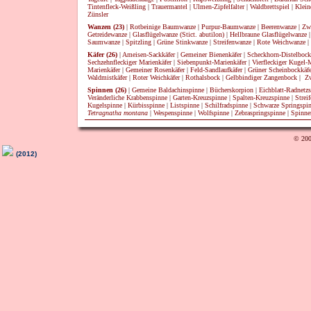
Tintenfleck-Weißling
|
Trauermantel
|
Ulmen-Zipfelfalter
|
Waldbrettspiel
|
Klein
Zünsler
Wanzen (23)
|
Rotbeinige Baumwanze
|
Purpur-Baumwanze
|
Beerenwanze
|
Zw
Getreidewanze
|
Glasflügelwanze (Stict. abutilon)
|
Hellbraune Glasflügelwanze
Saumwanze
|
Spitzling
|
Grüne Stinkwanze
|
Streifenwanze
|
Rote Weichwanze
|
Käfer (26)
|
Ameisen-Sackkäfer
|
Gemeiner Bienenkäfer
|
Scheckhorn-Distelbock
Sechzehnfleckiger Marienkäfer
|
Siebenpunkt-Marienkäfer
|
Vierfleckiger Kugel-
Marienkäfer
|
Gemeiner Rosenkäfer
|
Feld-Sandlaufkäfer
|
Grüner Scheinbockkäfe
Waldmistkäfer
|
Roter Weichkäfer
|
Rothalsbock
|
Gelbbindiger Zangenbock
|
Zw
Spinnen (26)
|
Gemeine Baldachinspinne
|
Bücherskorpion
|
Eichblatt-Radnetz
Veränderliche Krabbenspinne
|
Garten-Kreuzspinne
|
Spalten-Kreuzspinne
|
Strei
Kugelspinne
|
Kürbisspinne
|
Listspinne
|
Schilfradspinne
|
Schwarze Springspi
Tetragnatha montana
|
Wespenspinne
|
Wolfspinne
|
Zebraspringspinne
|
Spinne
© 200
(2012)