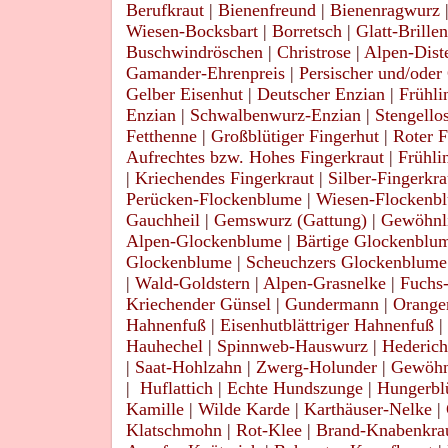
Berufkraut
|
Bienenfreund
|
Bienenragwurz
Wiesen-Bocksbart
|
Borretsch
|
Glatt-Brille
Buschwindröschen
|
Christrose
|
Alpen-Dist
Gamander-Ehrenpreis
|
Persischer und/oder
Gelber Eisenhut
|
Deutscher Enzian
|
Frühli
Enzian
|
Schwalbenwurz-Enzian
|
Stengello
Fetthenne
|
Großblütiger Fingerhut
|
Roter F
Aufrechtes bzw. Hohes Fingerkraut
|
Frühli
|
Kriechendes Fingerkraut
|
Silber-Fingerkra
Perücken-Flockenblume
|
Wiesen-Flockenb
Gauchheil
|
Gemswurz (Gattung)
|
Gewöhnli
Alpen-Glockenblume
|
Bärtige Glockenblu
Glockenblume
|
Scheuchzers Glockenblume
|
Wald-Goldstern
|
Alpen-Grasnelke
|
Fuchs-
Kriechender Günsel
|
Gundermann
|
Oranger
Hahnenfuß
|
Eisenhutblättriger Hahnenfuß
|
Hauhechel
|
Spinnweb-Hauswurz
|
Hederich
|
Saat-Hohlzahn
|
Zwerg-Holunder
|
Gewöhn
|
Huflattich
|
Echte Hundszunge
|
Hungerb
Kamille
|
Wilde Karde
|
Karthäuser-Nelke
|
Klatschmohn
|
Rot-Klee
|
Brand-Knabenkra